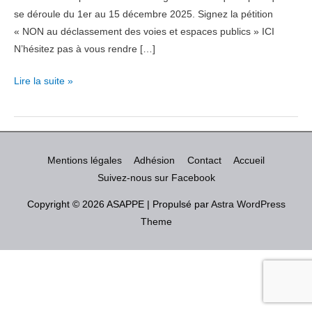
se déroule du 1er au 15 décembre 2025. Signez la pétition
« NON au déclassement des voies et espaces publics » ICI
N’hésitez pas à vous rendre […]
ASAPPE
Lire la suite »
EN
ACTION
!!
Mentions légales
Adhésion
Contact
Accueil
Suivez-nous sur Facebook
Copyright © 2026
ASAPPE
| Propulsé par
Astra WordPress
Theme