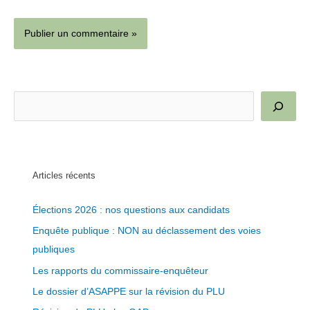
R
e
c
h
e
Articles récents
r
Élections 2026 : nos questions aux candidats
c
Enquête publique : NON au déclassement des voies
h
publiques
e
r
Les rapports du commissaire-enquêteur
Le dossier d’ASAPPE sur la révision du PLU