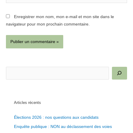
Internet
Enregistrer mon nom, mon e-mail et mon site dans le
navigateur pour mon prochain commentaire.
R
e
c
h
e
Articles récents
r
Élections 2026 : nos questions aux candidats
c
Enquête publique : NON au déclassement des voies
h