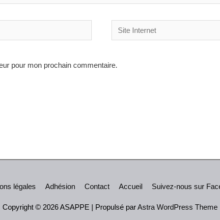
Site
Internet
teur pour mon prochain commentaire.
ons légales
Adhésion
Contact
Accueil
Suivez-nous sur Fa
Copyright © 2026
ASAPPE
| Propulsé par
Astra WordPress Theme