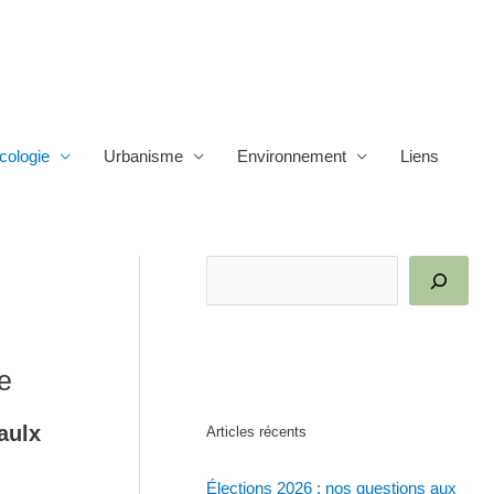
cologie
Urbanisme
Environnement
Liens
R
e
c
h
ue
e
aulx
Articles récents
r
c
Élections 2026 : nos questions aux