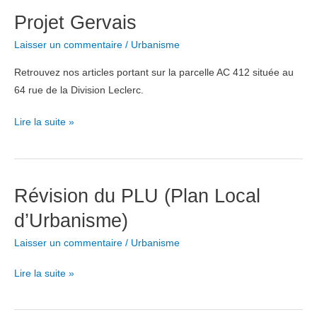
:
Projet Gervais
registre
de
Laisser un commentaire
/
Urbanisme
consultation
Retrouvez nos articles portant sur la parcelle AC 412 située au
64 rue de la Division Leclerc.
Projet
Lire la suite »
Gervais
Révision du PLU (Plan Local
d’Urbanisme)
Laisser un commentaire
/
Urbanisme
Révision
Lire la suite »
du
PLU