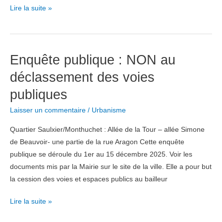
Élections
Lire la suite »
2026
:
nos
Enquête publique : NON au
questions
aux
déclassement des voies
candidats
publiques
Laisser un commentaire
/
Urbanisme
Quartier Saulxier/Monthuchet : Allée de la Tour – allée Simone
de Beauvoir- une partie de la rue Aragon Cette enquête
publique se déroule du 1er au 15 décembre 2025. Voir les
documents mis par la Mairie sur le site de la ville. Elle a pour but
la cession des voies et espaces publics au bailleur
Enquête
Lire la suite »
publique