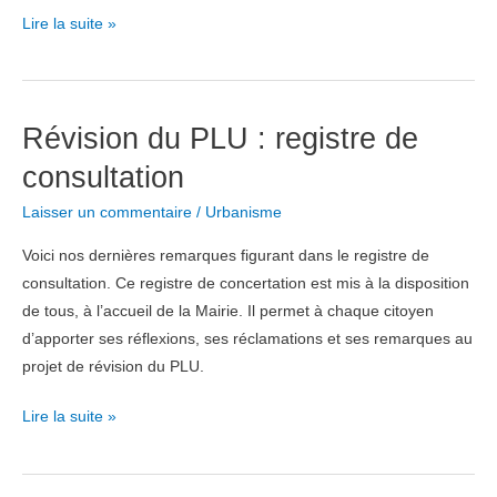
PLU
Lire la suite »
:
Débat
sur
Révision du PLU : registre de
le
PADD
consultation
?
Laisser un commentaire
/
Urbanisme
Où
sont
Voici nos dernières remarques figurant dans le registre de
les
consultation. Ce registre de concertation est mis à la disposition
chiffres
de tous, à l’accueil de la Mairie. Il permet à chaque citoyen
?
d’apporter ses réflexions, ses réclamations et ses remarques au
projet de révision du PLU.
Révision
Lire la suite »
du
PLU