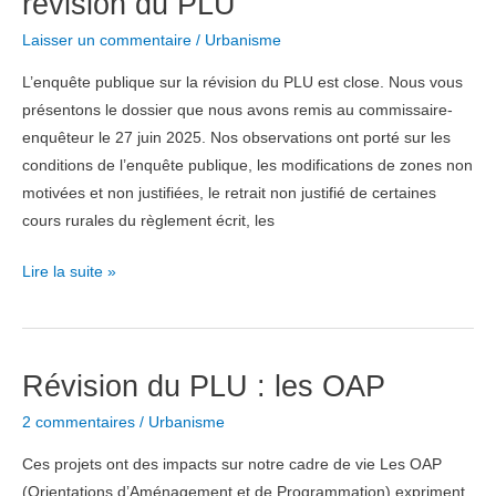
révision du PLU
Laisser un commentaire
/
Urbanisme
L’enquête publique sur la révision du PLU est close. Nous vous
présentons le dossier que nous avons remis au commissaire-
enquêteur le 27 juin 2025. Nos observations ont porté sur les
conditions de l’enquête publique, les modifications de zones non
motivées et non justifiées, le retrait non justifié de certaines
cours rurales du règlement écrit, les
Le
Lire la suite »
dossier
d’ASAPPE
sur
Révision du PLU : les OAP
la
révision
2 commentaires
/
Urbanisme
du
PLU
Ces projets ont des impacts sur notre cadre de vie Les OAP
(Orientations d’Aménagement et de Programmation) expriment