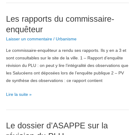
:
NON
Les rapports du commissaire-
au
déclassement
enquêteur
des
Laisser un commentaire
/
Urbanisme
voies
publiques
Le commissaire-enquêteur a rendu ses rapports. Ils y en a 3 et
sont consultables sur le site de la ville. 1 – Rapport d’enquête
révision du PLU : on peut y lire l’intégralité des observations que
les Salucéens ont déposées lors de l’enquête publique 2 – PV
de synthèse des observations : ce rapport contient
Les
Lire la suite »
rapports
du
commissaire-
Le dossier d’ASAPPE sur la
enquêteur