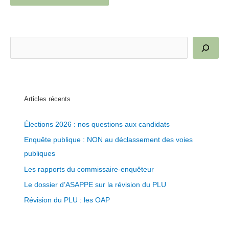
R
e
c
h
e
Articles récents
r
Élections 2026 : nos questions aux candidats
c
Enquête publique : NON au déclassement des voies
h
publiques
e
r
Les rapports du commissaire-enquêteur
Le dossier d’ASAPPE sur la révision du PLU
Révision du PLU : les OAP