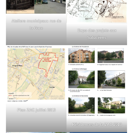
Ateliers municipaux rue de
la Gare
Expo des projets aux
Salucéens
Plan ZAC juillet 2013
Résidences de la ZAC 2013