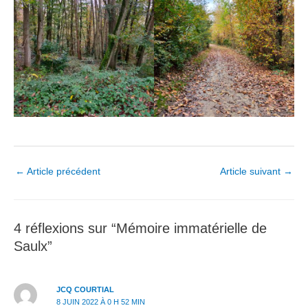
Navigation
←
Article précédent
Article suivant
→
des
articles
4 réflexions sur “Mémoire immatérielle de
Saulx”
JCQ COURTIAL
8 JUIN 2022 À 0 H 52 MIN