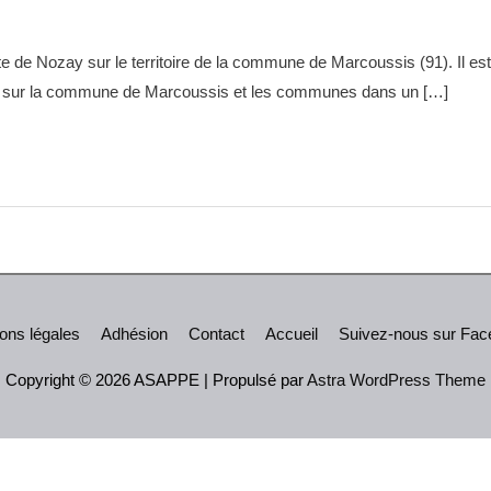
ute de Nozay sur le territoire de la commune de Marcoussis (91). Il 
oire sur la commune de Marcoussis et les communes dans un […]
ons légales
Adhésion
Contact
Accueil
Suivez-nous sur Fa
Copyright © 2026
ASAPPE
| Propulsé par
Astra WordPress Theme