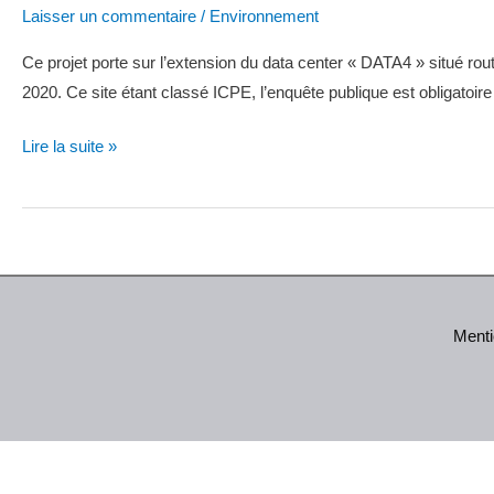
Laisser un commentaire
/
Environnement
Ce projet porte sur l’extension du data center « DATA4 » situé ro
2020. Ce site étant classé ICPE, l’enquête publique est obligat
Avis
Lire la suite »
d’enquête
:
NON
au
projet
d’extension
Menti
de
DATA4