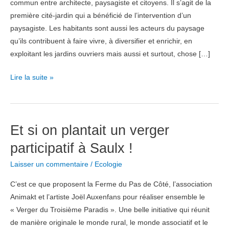
commun entre architecte, paysagiste et citoyens. Il s’agit de la
première cité-jardin qui a bénéficié de l’intervention d’un
paysagiste. Les habitants sont aussi les acteurs du paysage
qu’ils contribuent à faire vivre, à diversifier et enrichir, en
exploitant les jardins ouvriers mais aussi et surtout, chose […]
Eco-
Lire la suite »
quartier,
un
concept
Et si on plantait un verger
qui
ne
participatif à Saulx !
date
Laisser un commentaire
/
Ecologie
pas
d’aujourd’hui
C’est ce que proposent la Ferme du Pas de Côté, l’association
Animakt et l’artiste Joël Auxenfans pour réaliser ensemble le
« Verger du Troisième Paradis ». Une belle initiative qui réunit
de manière originale le monde rural, le monde associatif et le