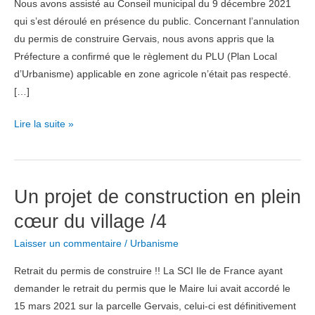
Nous avons assisté au Conseil municipal du 9 décembre 2021
qui s’est déroulé en présence du public. Concernant l’annulation
du permis de construire Gervais, nous avons appris que la
Préfecture a confirmé que le règlement du PLU (Plan Local
d’Urbanisme) applicable en zone agricole n’était pas respecté.
[…]
Un
Lire la suite »
projet
de
construction
Un projet de construction en plein
en
plein
cœur du village /4
cœur
Laisser un commentaire
/
Urbanisme
du
village
Retrait du permis de construire !! La SCI Ile de France ayant
/5
demander le retrait du permis que le Maire lui avait accordé le
15 mars 2021 sur la parcelle Gervais, celui-ci est définitivement