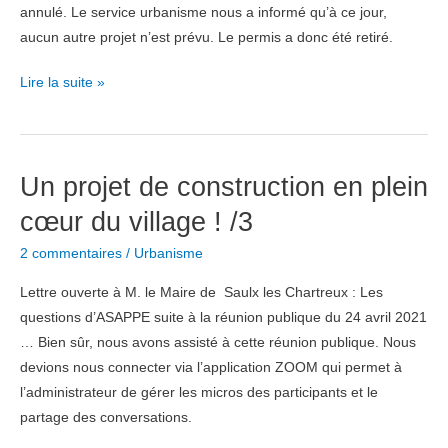
annulé. Le service urbanisme nous a informé qu’à ce jour,
aucun autre projet n’est prévu. Le permis a donc été retiré.
Un
Lire la suite »
projet
de
construction
Un projet de construction en plein
en
plein
cœur du village ! /3
cœur
2 commentaires
/
Urbanisme
du
village
Lettre ouverte à M. le Maire de Saulx les Chartreux : Les
/4
questions d’ASAPPE suite à la réunion publique du 24 avril 2021
… Bien sûr, nous avons assisté à cette réunion publique. Nous
devions nous connecter via l’application ZOOM qui permet à
l’administrateur de gérer les micros des participants et le
partage des conversations.