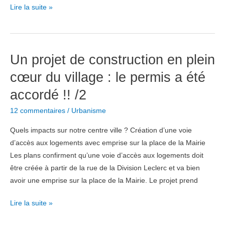
Un
Lire la suite »
projet
de
construction
Un projet de construction en plein
en
plein
cœur du village : le permis a été
cœur
accordé !! /2
du
village
12 commentaires
/
Urbanisme
!
Quels impacts sur notre centre ville ? Création d’une voie
/3
d’accès aux logements avec emprise sur la place de la Mairie
Les plans confirment qu’une voie d’accès aux logements doit
être créée à partir de la rue de la Division Leclerc et va bien
avoir une emprise sur la place de la Mairie. Le projet prend
Un
Lire la suite »
projet