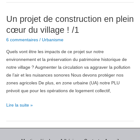
de
construction
Un projet de construction en plein
en
plein
cœur du village ! /1
cœur
6 commentaires
/
Urbanisme
du
village
Quels vont être les impacts de ce projet sur notre
:
environnement et la préservation du patrimoine historique de
le
notre village ? Augmenter la circulation va aggraver la pollution
permis
de l’air et les nuisances sonores Nous devons protéger nos
a
zones agricoles De plus, en zone urbaine (UA) notre PLU
été
prévoit que pour les opérations de logement collectif,
accordé
!!
Un
Lire la suite »
/2
projet
de
construction
en