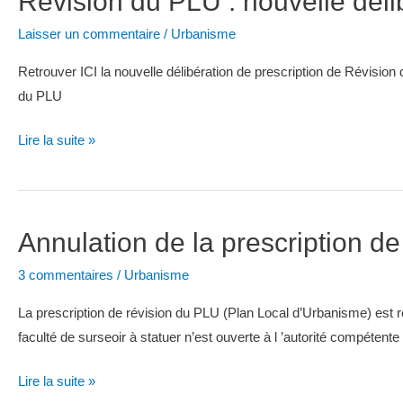
Révision du PLU : nouvelle déli
de
Laisser un commentaire
/
Urbanisme
consultation
Retrouver ICI la nouvelle délibération de prescription de Révisio
du PLU
Révision
Lire la suite »
du
PLU
:
Annulation de la prescription d
nouvelle
délibération
3 commentaires
/
Urbanisme
La prescription de révision du PLU (Plan Local d’Urbanisme) est reti
faculté de surseoir à statuer n’est ouverte à l ’autorité compétent
Annulation
Lire la suite »