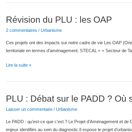
d’ASAPPE
sur
Révision du PLU : les OAP
la
révision
2 commentaires
/
Urbanisme
du
PLU
Ces projets ont des impacts sur notre cadre de vie Les OAP (Orie
territoriale en termes d’aménagement. STECAL = = Secteur de Tail
Révision
Lire la suite »
du
PLU
:
PLU : Débat sur le PADD ? Où so
les
OAP
Laisser un commentaire
/
Urbanisme
Le PADD : qu’est-ce que c’est ? Le Projet d’Aménagement et de D
enjeux identifiés au sein du diagnostic.Il expose le projet d’urba