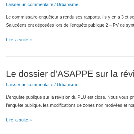
Laisser un commentaire
/
Urbanisme
Le commissaire-enquêteur a rendu ses rapports. Ils y en a 3 et sont 
Salucéens ont déposées lors de l’enquête publique 2 – PV de synt
Les
Lire la suite »
rapports
du
commissaire-
Le dossier d’ASAPPE sur la rév
enquêteur
Laisser un commentaire
/
Urbanisme
L’enquête publique sur la révision du PLU est close. Nous vous p
l’enquête publique, les modifications de zones non motivées et non ju
Le
Lire la suite »
dossier