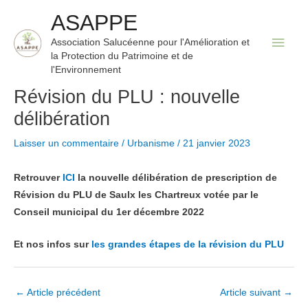
Aller
ASAPPE
au
Men
Association Salucéenne pour l'Amélioration et
contenu
la Protection du Patrimoine et de
princ
l'Environnement
Révision du PLU : nouvelle
délibération
Laisser un commentaire
/
Urbanisme
/
21 janvier 2023
Retrouver
ICI
la nouvelle délibération de prescription de
Révision du PLU de Saulx les Chartreux votée par le
Conseil municipal du 1er décembre 2022
Et nos infos sur
les grandes étapes de la révision du PLU
Navigation
←
Article précédent
Article suivant
→
des